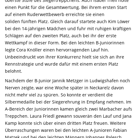
oberste Stufe des Siegertreppchens. Auch Isabel Theil holte
einen Punkt für die Gesamtwertung. Bei ihrem ersten Start
auf einem Ruderwettbewerb erreichte sie einen
soliden fünften Platz. Gleich darauf startete auch Kim Löwer
bei den 14-jährigen Mädchen und fuhr mit ruhigen kräftigen
Schlägen auf den zweiten Platz, auch bei ihr der erste
Wettkampf in dieser Form. Bei den leichten B-Juniorinnen
legte Cora Knöller einen hervorragenden Lauf hin.
Unbeeindruckt von ihrer Konkurrenz hielt sie sich an ihre
Rennstrategie und wurde dafür mit einem ersten Platz
belohnt.
Nachdem der B-Junior Jannik Metzger in Ludwigshafen noch
Nerven zeigte, war eine Woche später in Neckarelz davon
nicht mehr viel zu spüren. So konnte er verdient die
Silbermedaille bei der Siegerehrung in Empfang nehmen. Im
A-Bereich der Juniorinnen kamen gleich zwei Marbacher aufs
Treppchen. Laura Friedl gewann souverän den Lauf und Jana
Kamp konnte sich über einen dritten Platz freuen. Weitere
Überraschungen waren bei den leichten A-Junioren Fabian
Matzek und bei den leichten Männern Johannes Palesch.