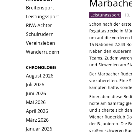
Marbacher
Breitensport
Leistungssport
10. 
Leistungssport
Schon nach der erste
RIVA-Achter
Regattastrecke in Mü
Schulrudern
um auf die vorderen 
Vereinsleben
15 Nationen 2.243 Ro
Neben den Ruderern a
Wanderrudern
Teams. Zudem waren Ru
und Slowenien am Sta
CHRONOLOGIE
Der Marbacher Ruderv
August 2026
vorzubereiten. Eine 
Juli 2026
kämpfen hatte, sonde
Juni 2026
Einer, dem diese Bed
Mai 2026
holte am Samstag gle
und sicherte sich da
April 2026
Wiener Ruderklub Don
März 2026
der B-Junioren. Die 
Januar 2026
großen schweren Rud