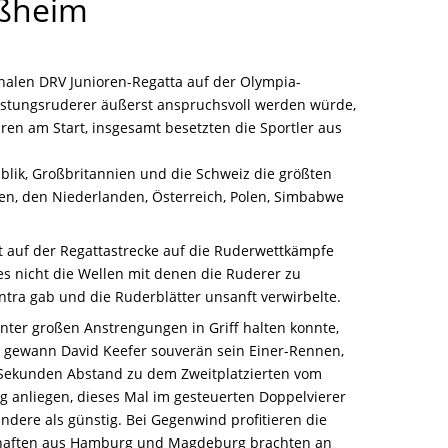
ißheim
nalen DRV Junioren-Regatta auf der Olympia-
eistungsruderer äußerst anspruchsvoll werden würde,
ren am Start, insgesamt besetzten die Sportler aus
ik, Großbritannien und die Schweiz die größten
ien, den Niederlanden, Österreich, Polen, Simbabwe
t auf der Regattastrecke auf die Ruderwettkämpfe
es nicht die Wellen mit denen die Ruderer zu
tra gab und die Ruderblätter unsanft verwirbelte.
nter großen Anstrengungen in Griff halten konnte,
en gewann David Keefer souverän sein Einer-Rennen,
ei Sekunden Abstand zu dem Zweitplatzierten vom
g anliegen, dieses Mal im gesteuerten Doppelvierer
ndere als günstig. Bei Gegenwind profitieren die
chaften aus Hamburg und Magdeburg brachten an