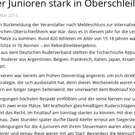
 Junioren stark in Oberschle
Mai 2016
n Rückmeldung der Veranstalter nach Meldeschluss zur Internatio
nchen-Oberschleißheim war klar, dass es in diesem Jahr für die L
Plätze zu kommen. Rund 820 Athleten im Alter von 15-18 Jahren wa
llsitze in 76 Rennen – ein Rekordmeldeergebnis.
us dem Deutschen Ruderverband stellten die Tschechische Republ
derer aus Argentinien, Belgien, Frankreich, Italien, Japan, Kroat
rt.
erein war bereits am frühen Donnerstag angereist, um sich direk
Strategie, die sich ausbezahlt hat, denn dieses Wochenende waren 
rn ein böiger Gegen-Seitenwind, der unerwartet dem Bootslauf Kon
ingungen höchsten Respekt einflößten und der seine Nerven nur u
ich zwei erste Plätze. Mit kraftvollen gleichmäßigen Ruderschläg
mit das Recht, im Finallauf am Sonntag starten zu können, mit dr
au. Zwei Stunden später durfte David Keefer erneut am Siegerste
Bedingungen für die 4 Junioren mit ihrem Steuermann waren alles a
erer und genau diese waren mit am Start. Besonders die Manns