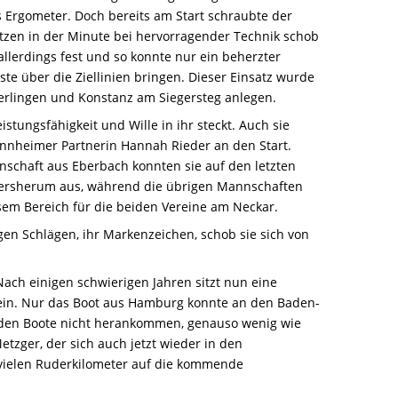
Ergometer. Doch bereits am Start schraubte der
tzen in der Minute bei hervorragender Technik schob
llerdings fest und so konnte nur ein beherzter
e über die Ziellinien bringen. Dieser Einsatz wurde
erlingen und Konstanz am Siegersteg anlegen.
stungsfähigkeit und Wille in ihr steckt. Auch sie
Mannheimer Partnerin Hannah Rieder an den Start.
chaft aus Eberbach konnten sie auf den letzten
dersherum aus, während die übrigen Mannschaften
esem Bereich für die beiden Vereine am Neckar.
en Schlägen, ihr Markenzeichen, schob sie sich von
ach einigen schwierigen Jahren sitzt nun eine
 ein. Nur das Boot aus Hamburg konnte an den Baden-
nden Boote nicht herankommen, genauso wenig wie
tzger, der sich auch jetzt wieder in den
 vielen Ruderkilometer auf die kommende