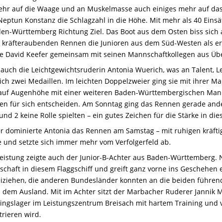
hr auf die Waage und an Muskelmasse auch einiges mehr auf das 
ptun Konstanz die Schlagzahl in die Höhe. Mit mehr als 40 Einsä
den-Württemberg Richtung Ziel. Das Boot aus dem Osten biss sich a
kräfteraubenden Rennen die Junioren aus dem Süd-Westen als erst
e David Keefer gemeinsam mit seinen Mannschaftkollegen aus Üb
auch die Leichtgewichtsruderin Antonia Wuerich, was an Talent, Lei
ich zwei Medaillen. Im leichten Doppelzweier ging sie mit ihrer 
uf Augenhöhe mit einer weiteren Baden-Württembergischen Manns
en für sich entscheiden. Am Sonntag ging das Rennen gerade an
nd 2 keine Rolle spielten – ein gutes Zeichen für die Stärke in di
er dominierte Antonia das Rennen am Samstag – mit ruhigen kräftig
 und setzte sich immer mehr vom Verfolgerfeld ab.
eistung zeigte auch der Junior-B-Achter aus Baden-Württemberg. N
schaft in diesem Flaggschiff und greift ganz vorne ins Geschehen
iziehen, die anderen Bundesländer konnten an die beiden führe
 dem Ausland. Mit im Achter sitzt der Marbacher Ruderer Jannik Me
iningslager im Leistungszentrum Breisach mit hartem Training und
trieren wird.