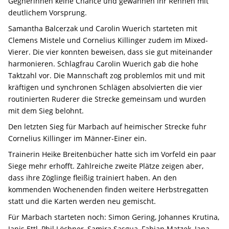
Gegnerinnen keine Chance und gewannen ihr Rennen mit
deutlichem Vorsprung.
Samantha Balcerzak und Carolin Wuerich starteten mit
Clemens Mistele und Cornelius Killinger zudem im Mixed-
Vierer. Die vier konnten beweisen, dass sie gut miteinander
harmonieren. Schlagfrau Carolin Wuerich gab die hohe
Taktzahl vor. Die Mannschaft zog problemlos mit und mit
kräftigen und synchronen Schlägen absolvierten die vier
routinierten Ruderer die Strecke gemeinsam und wurden
mit dem Sieg belohnt.
Den letzten Sieg für Marbach auf heimischer Strecke fuhr
Cornelius Killinger im Männer-Einer ein.
Trainerin Heike Breitenbücher hatte sich im Vorfeld ein paar
Siege mehr erhofft. Zahlreiche zweite Plätze zeigen aber,
dass ihre Zöglinge fleißig trainiert haben. An den
kommenden Wochenenden finden weitere Herbstregatten
statt und die Karten werden neu gemischt.
Für Marbach starteten noch: Simon Gering, Johannes Krutina,
Janis Ettl, Phil Löchner, Samira Sasgua, Fabian Matzek, Jana