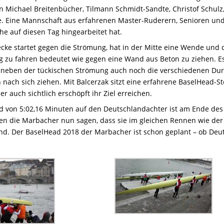
 Michael Breitenbücher, Tilmann Schmidt-Sandte, Christof Schulz, 
e. Eine Mannschaft aus erfahrenen Master-Ruderern, Senioren un
e auf diesen Tag hingearbeitet hat.
ecke startet gegen die Strömung, hat in der Mitte eine Wende und 
ng zu fahren bedeutet wie gegen eine Wand aus Beton zu ziehen. 
 neben der tückischen Strömung auch noch die verschiedenen Dur
n nach sich ziehen. Mit Balcerzak sitzt eine erfahrene BaselHead
r auch sichtlich erschöpft ihr Ziel erreichen.
d von 5:02,16 Minuten auf den Deutschlandachter ist am Ende des
n die Marbacher nun sagen, dass sie im gleichen Rennen wie der 
 sind. Der BaselHead 2018 der Marbacher ist schon geplant – ob De