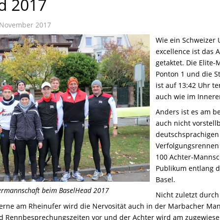
d 2017
November 2017
Wie ein Schweizer 
excellence ist das
getaktet. Die Elit
Ponton 1 und die 
ist auf 13:42 Uhr t
auch wie im Innere
Anders ist es am be
auch nicht vorstell
deutschsprachigen 
Verfolgungsrennen 
100 Achter-Mannsch
Publikum entlang d
Basel.
ermannschaft beim BaselHead 2017
Nicht zuletzt dur
aserne am Rheinufer wird die Nervosität auch in der Marbacher Ma
d Rennbesprechungszeiten vor und der Achter wird am zugewiesene