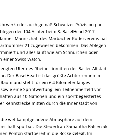
Uhrwerk oder auch gemäß Schweizer Präzision par
 Ablegen der 104 Achter beim 8. BaselHead 2017
e-Männer-Mannschaft des Marbacher Rudervereins hat
Startnummer 21 zugewiesen bekommen. Das Ablegen
erminiert und alles läuft wie am Schnürchen oder
n einer Swiss Watch.
engten Ufer des Rheines inmitten der Basler Altstadt
bar. Der BaselHead ist das größte Achterrennen im
Raum und steht für ein 6,4 Kilometer langes
sowie eine Sprintwertung, ein Teilnehmerfeld von
aften aus 10 Nationen und ein sportbegeistertes
er Rennstrecke mitten durch die Innenstadt von
ch die wettkampfgeladene Atmosphäre auf dem
nnschaft spürbar. Die Steuerfrau Samantha Balcerzak
n Ponton startbereit in die Böcke gelegt. Im