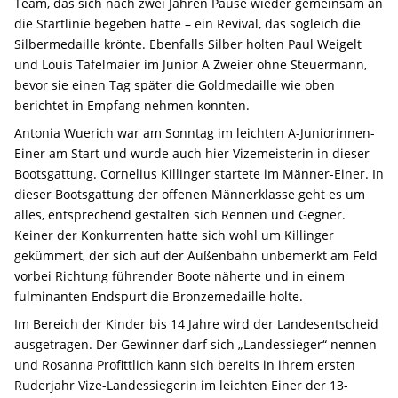
Team, das sich nach zwei Jahren Pause wieder gemeinsam an
die Startlinie begeben hatte – ein Revival, das sogleich die
Silbermedaille krönte. Ebenfalls Silber holten Paul Weigelt
und Louis Tafelmaier im Junior A Zweier ohne Steuermann,
bevor sie einen Tag später die Goldmedaille wie oben
berichtet in Empfang nehmen konnten.
Antonia Wuerich war am Sonntag im leichten A-Juniorinnen-
Einer am Start und wurde auch hier Vizemeisterin in dieser
Bootsgattung. Cornelius Killinger startete im Männer-Einer. In
dieser Bootsgattung der offenen Männerklasse geht es um
alles, entsprechend gestalten sich Rennen und Gegner.
Keiner der Konkurrenten hatte sich wohl um Killinger
gekümmert, der sich auf der Außenbahn unbemerkt am Feld
vorbei Richtung führender Boote näherte und in einem
fulminanten Endspurt die Bronzemedaille holte.
Im Bereich der Kinder bis 14 Jahre wird der Landesentscheid
ausgetragen. Der Gewinner darf sich „Landessieger“ nennen
und Rosanna Profittlich kann sich bereits in ihrem ersten
Ruderjahr Vize-Landessiegerin im leichten Einer der 13-