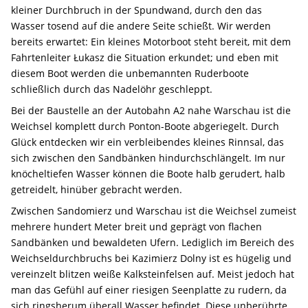
kleiner Durchbruch in der Spundwand, durch den das
Wasser tosend auf die andere Seite schießt. Wir werden
bereits erwartet: Ein kleines Motorboot steht bereit, mit dem
Fahrtenleiter Łukasz die Situation erkundet; und eben mit
diesem Boot werden die unbemannten Ruderboote
schließlich durch das Nadelöhr geschleppt.
Bei der Baustelle an der Autobahn A2 nahe Warschau ist die
Weichsel komplett durch Ponton-Boote abgeriegelt. Durch
Glück entdecken wir ein verbleibendes kleines Rinnsal, das
sich zwischen den Sandbänken hindurchschlängelt. Im nur
knöcheltiefen Wasser können die Boote halb gerudert, halb
getreidelt, hinüber gebracht werden.
Zwischen Sandomierz und Warschau ist die Weichsel zumeist
mehrere hundert Meter breit und geprägt von flachen
Sandbänken und bewaldeten Ufern. Lediglich im Bereich des
Weichseldurchbruchs bei Kazimierz Dolny ist es hügelig und
vereinzelt blitzen weiße Kalksteinfelsen auf. Meist jedoch hat
man das Gefühl auf einer riesigen Seenplatte zu rudern, da
sich ringsherum überall Wasser befindet. Diese unberührte,