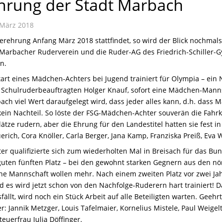
hrung der Stadt Marbach
März 2018
erehrung Anfang März 2018 stattfindet, so wird der Blick nochmals
 Marbacher Ruderverein und die Ruder-AG des Friedrich-Schiller
n.
rt eines Mädchen-Achters bei Jugend trainiert für Olympia – ein N
 Schulruderbeauftragten Holger Knauf, sofort eine Mädchen-Mann
ach viel Wert daraufgelegt wird, dass jeder alles kann, d.h. das
kein Nachteil. So löste der FSG-Mädchen-Achter souverän die Fahrk
ätze rudern, aber die Ehrung für den Landestitel hatten sie fest in 
erich, Cora Knöller, Carla Berger, Jana Kamp, Franziska Preiß, Ev
er qualifizierte sich zum wiederholten Mal in Breisach für das Bu
 guten fünften Platz – bei den gewohnt starken Gegnern aus den nö
ne Mannschaft wollen mehr. Nach einem zweiten Platz vor zwei Jahr
 es wird jetzt schon von den Nachfolge-Ruderern hart trainiert! D
ällt, wird noch ein Stück Arbeit auf alle Beteiligten warten. Geehr
r: Jannik Metzger, Louis Tafelmaier, Kornelius Mistele, Paul Weigelt,
euerfrau Julia Döffinger.