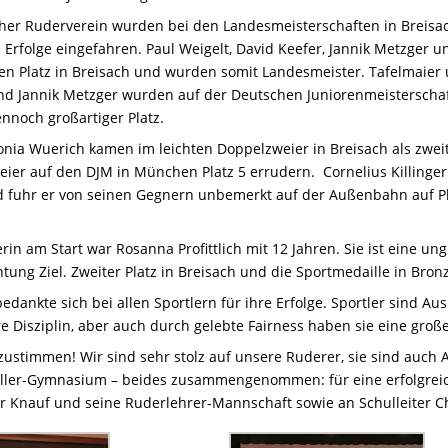
er Ruderverein wurden bei den Landesmeisterschaften in Breisac
Erfolge eingefahren. Paul Weigelt, David Keefer, Jannik Metzger u
n Platz in Breisach und wurden somit Landesmeister. Tafelmaier 
nd Jannik Metzger wurden auf der Deutschen Juniorenmeisterschaf
nnoch großartiger Platz.
nia Wuerich kamen im leichten Doppelzweier in Breisach als zweite
eier auf den DJM in München Platz 5 errudern. Cornelius Killinger
 fuhr er von seinen Gegnern unbemerkt auf der Außenbahn auf Pl
in am Start war Rosanna Profittlich mit 12 Jahren. Sie ist eine un
htung Ziel. Zweiter Platz in Breisach und die Sportmedaille in Bro
edankte sich bei allen Sportlern für ihre Erfolge. Sportler sind A
re Disziplin, aber auch durch gelebte Fairness haben sie eine große
ustimmen! Wir sind sehr stolz auf unsere Ruderer, sie sind auch
hiller-Gymnasium – beides zusammengenommen: für eine erfolgreic
 Knauf und seine Ruderlehrer-Mannschaft sowie an Schulleiter Ch