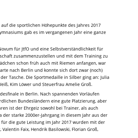
 auf die sportlichen Höhepunkte des Jahres 2017
-Gymnasiums gab es im vergangenen Jahr eine ganze
ovum für JtfO und eine Selbstverständlichkeit für
schaft zusammenzustellen und mit dem Training zu
s Mädchen schon früh auch mit Riemen anfangen, war
arte nach Berlin und konnte sich dort zwar (noch)
der Tasche. Die Sportmedaille in Silber ging an: Julia
a Weiß, Kim Löwer und Steuerfrau Amelie Groß.
ndesfinale in Berlin. Nach spannenden Vorläufen
rdlichen Bundesländern eine gute Platzierung, aber
en ist der Ehrgeiz sowohl bei Trainer, als auch
a der starke 2000er-Jahrgang in diesem Jahr aus der
t für die gute Leistung im Jahr 2017 wurden mit der
 Valentin Faix, Hendrik Basilowski, Florian Groß,