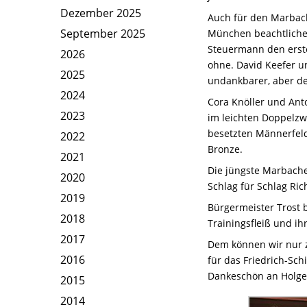
Dezember 2025
Auch für den Marbach
September 2025
München beachtliche 
Steuermann den erste
2026
ohne. David Keefer u
2025
undankbarer, aber de
2024
Cora Knöller und Anto
2023
im leichten Doppelzw
besetzten Männerfeld
2022
Bronze.
2021
Die jüngste Marbacher
2020
Schlag für Schlag Ric
2019
Bürgermeister Trost b
2018
Trainingsfleiß und ih
2017
Dem können wir nur z
2016
für das Friedrich-Sc
Dankeschön an Holger
2015
2014