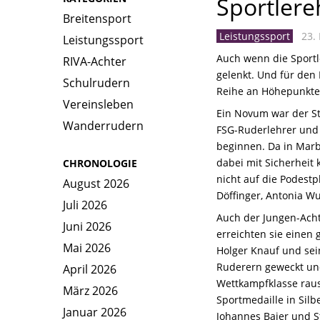
Sportlere
Breitensport
Leistungssport
23. 
Leistungssport
Auch wenn die Sportl
RIVA-Achter
gelenkt. Und für den
Schulrudern
Reihe an Höhepunkte
Vereinsleben
Ein Novum war der Sta
Wanderrudern
FSG-Ruderlehrer und
beginnen. Da in Marb
dabei mit Sicherheit 
CHRONOLOGIE
nicht auf die Podestpl
August 2026
Döffinger, Antonia Wu
Juli 2026
Auch der Jungen-Acht
Juni 2026
erreichten sie einen
Mai 2026
Holger Knauf und sei
Ruderern geweckt und
April 2026
Wettkampfklasse rausf
März 2026
Sportmedaille in Silbe
Januar 2026
Johannes Baier und St