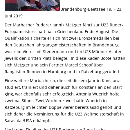
Brandenburg-Beetzsee 19. – 23.
Juni 2019
Der Marbacher Ruderer Jannik Metzger fährt zur U23 Ruder-
Europameisterschaft nach Griechenland Ende August. Die
Qualifikation sicherte er sich mit zwei Bronzemedaillen bei
den Deutschen Jahrgangsmeisterschaften in Brandenburg,
wo er im Vierer mit Steuermann und im U23 Männer-Achter
jeweils den dritten Platz belegte. In diese Kader-Boote hatten
sich Metzger und sein Partner Marcel Schöpf über
Ranglisten-Rennen in Hamburg und in Ratzeburg gerudert.
Eine weitere Marbacherin, die seit diesem Jahr in Konstanz
studiert, trainiert und daher auch für Konstanz an den Start
ging, war ebenfalls sehr erfolgreich. Antonia Wuerich holte
zweimal Silber. Zwei Wochen zuvor hatte Wuerich in
Ratzeburg im leichten Doppelvierer bereits Gold geholt und
sich daher die Nominierung für die U23 Weltmeisterschaft in
Sarasota /USA erkämpft.
Nach dem Finaltag der U23 Ruderer am Samstag in