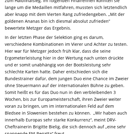
zum Halbfinalsieg. Im folgenden Finalrennen konnten sie
lange um die Medaillen mitfahren, mussten sich letztendlich
aber knapp mit dem Vierten Rang zufriedengeben. „Mit der
goldenen Ananas bin ich diesmal absolut zufrieden“
bewertete Metzger das Ergebnis.
In der letzten Phase der Selektion ging es darum,
verschiedene Kombinationen im Vierer und Achter zu testen.
Hier war für Metzger jedoch früh klar, dass die seine
Ergometerleistung hier in der Wertung nach unten drückte
und er somit unabhängig von der Bootsleistung sehr
schlechte Karten hatte. Daher entschieden sich die
Bundestrainer dafür, dem jungen Duo eine Chance im Zweier
ohne Steuermann auf der internationalen Bühne zu geben.
Somit heißt es für das Duo nun in den verbleibenden 3
Wochen, bis zur Europameisterschaft, ihren Zweier weiter
voran zu bringen, um im internationalen Feld auf dem
Bledsee in Slowenien bestehen zu können. „Wir haben auch
innerhalb Europas sehr starke Konkurrenz“, meint DRV-
Cheftrainerin Brigitte Bielig, die sich dennoch auf „eine sehr
spannende EM-Regatta“ freut.