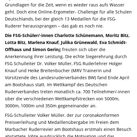
Grundlagen für die Zeit, wenn es wieder raus aufs Wasser
geht. Doch eine Online-Ergometer- Challenge für alle Schulen
Deutschlands, bei der gleich 13 Medaillen für die FSG-
Ruderer heraussprangen – das gab es noch nie.
Die FSG-Schüler/-innen Charlotte Schünemann, Moritz Bitz,
Lotta Bitz, Marlena Knauf, Julika Grünewald, Eva Schmidt-
Offhaus und Simon Gerin
g freuten sich über die
Anerkennung ihrer Leistung. Die echte Siegerehrung durch
FSG Schulleiter Dr. Volker Müller, FSG Ruderlehrer Holger
Knauf und Heike Breitenbücher (MRV Trainerin und
Vorsitzende des Landesruderverbandes BW) fand Ende April
am Bootshaus statt. Im Wettkampf des Deutschen
Ruderverbandes treten monatlich ca. 700 Teilnehmer/-innen
über die verschiedenen Wettkampfstrecken von 5000m,
3000m, 1000m und 350m gegeneinander an.
FSG-Schulleiter Volker Müller, der zur coronakonformen
Preisverleihung und Medaillenübergabe im Freien dem
Marbacher Ruderrevier am Bootshaus erstmals einen Besuch
abstattete, lobte ausdrücklich die Motivation und das