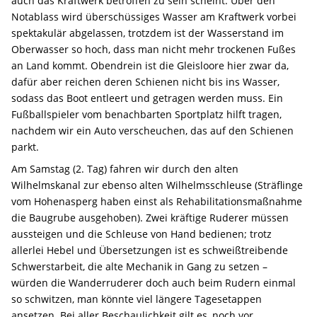
auch das Kraftwerk betroffen zu sein scheint: Über den
Notablass wird überschüssiges Wasser am Kraftwerk vorbei
spektakulär abgelassen, trotzdem ist der Wasserstand im
Oberwasser so hoch, dass man nicht mehr trockenen Fußes
an Land kommt. Obendrein ist die Gleisloore hier zwar da,
dafür aber reichen deren Schienen nicht bis ins Wasser,
sodass das Boot entleert und getragen werden muss. Ein
Fußballspieler vom benachbarten Sportplatz hilft tragen,
nachdem wir ein Auto verscheuchen, das auf den Schienen
parkt.
Am Samstag (2. Tag) fahren wir durch den alten
Wilhelmskanal zur ebenso alten Wilhelmsschleuse (Sträflinge
vom Hohenasperg haben einst als Rehabilitationsmaßnahme
die Baugrube ausgehoben). Zwei kräftige Ruderer müssen
aussteigen und die Schleuse von Hand bedienen; trotz
allerlei Hebel und Übersetzungen ist es schweißtreibende
Schwerstarbeit, die alte Mechanik in Gang zu setzen –
würden die Wanderruderer doch auch beim Rudern einmal
so schwitzen, man könnte viel längere Tagesetappen
ansetzen. Bei aller Beschaulichkeit gilt es, noch vor