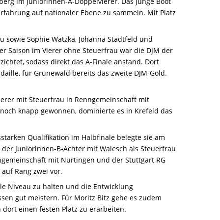
berg im Juniorinnen-A-Doppelvierer. Das junge Boot
Erfahrung auf nationaler Ebene zu sammeln. Mit Platz
au sowie Sophie Watzka, Johanna Stadtfeld und
r Saison im Vierer ohne Steuerfrau war die DJM der
zichtet, sodass direkt das A-Finale anstand. Dort
daille, für Grünewald bereits das zweite DJM-Gold.
ierer mit Steuerfrau in Renngemeinschaft mit
 noch knapp gewonnen, dominierte es in Krefeld das
sstarken Qualifikation im Halbfinale belegte sie am
 der Juniorinnen-B-Achter mit Walesch als Steuerfrau
ngemeinschaft mit Nürtingen und der Stuttgart RG
 auf Rang zwei vor.
le Niveau zu halten und die Entwicklung
assen gut meistern. Für Moritz Bitz gehe es zudem
ort einen festen Platz zu erarbeiten.