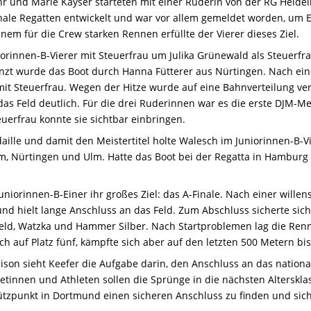
hr und Marie Kayser starteten mit einer Ruderin von der RG Heidel
onale Regatten entwickelt und war vor allem gemeldet worden, um 
nem für die Crew starken Rennen erfüllte der Vierer dieses Ziel.
orinnen-B-Vierer mit Steuerfrau um Julika Grünewald als Steuerfr
nzt wurde das Boot durch Hanna Fütterer aus Nürtingen. Nach eine
 mit Steuerfrau. Wegen der Hitze wurde auf eine Bahnverteilung ver
as Feld deutlich. Für die drei Ruderinnen war es die erste DJM-Me
euerfrau konnte sie sichtbar einbringen.
aille und damit den Meistertitel holte Walesch im Juniorinnen-B-V
, Nürtingen und Ulm. Hatte das Boot bei der Regatta in Hamburg
Juniorinnen-B-Einer ihr großes Ziel: das A-Finale. Nach einer willen
nd hielt lange Anschluss an das Feld. Zum Abschluss sicherte sich
feld, Watzka und Hammer Silber. Nach Startproblemen lag die Ren
ch auf Platz fünf, kämpfte sich aber auf den letzten 500 Metern bis
son sieht Keefer die Aufgabe darin, den Anschluss an das nationa
letinnen und Athleten sollen die Sprünge in die nächsten Alterskl
zpunkt in Dortmund einen sicheren Anschluss zu finden und sich d