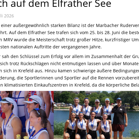
h auf dem Elfrather See
li 2026
 einer außergewöhnlich starken Bilanz ist der Marbacher Ruderve
ehrt. Auf dem Elfrather See trafen sich vom 25. bis 28. Juni die 
n MRV wurde die Meisterschaft trotz großer Hitze, kurzfristiger 
sten nationalen Auftritte der vergangenen Jahre.
er sah den Schlüssel zum Erfolg vor allem im Zusammenhalt der Gr
ich trotz Rückschlägen nicht entmutigen lassen und über Monate
en sich in Krefeld aus. Hinzu kamen schwierige äußere Bedingunge
erung, die Sportlerinnen und Sportler auf die Rennen vorzuberei
klimatisierten Einkaufszentren in Krefeld, da die körperliche Bel