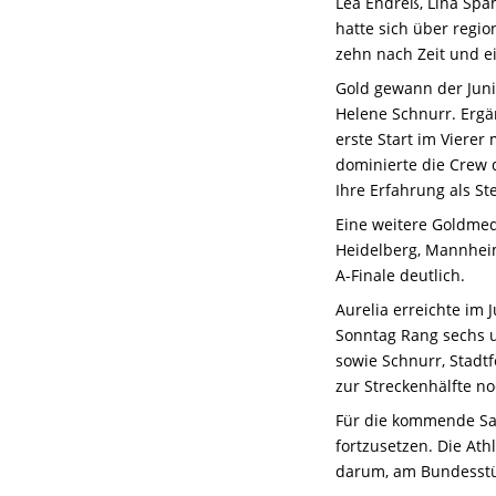
Lea Endreß, Lina Spa
hatte sich über regi
zehn nach Zeit und ei
Gold gewann der Juni
Helene Schnurr. Ergä
erste Start im Vierer
dominierte die Crew d
Ihre Erfahrung als St
Eine weitere Goldmed
Heidelberg, Mannheim
A-Finale deutlich.
Aurelia erreichte im 
Sonntag Rang sechs u
sowie Schnurr, Stadt
zur Streckenhälfte no
Für die kommende Sai
fortzusetzen. Die Ath
darum, am Bundesstüt