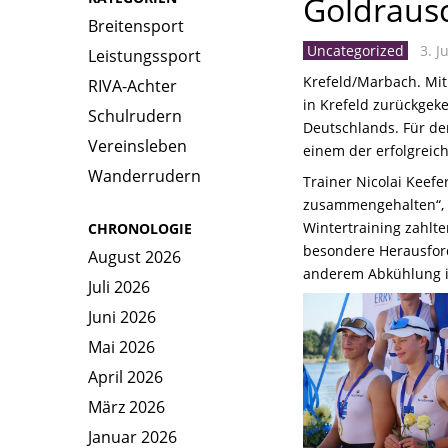
Goldrausc
Breitensport
Uncategorized
3. Ju
Leistungssport
Krefeld/Marbach. Mit
RIVA-Achter
in Krefeld zurückgek
Schulrudern
Deutschlands. Für de
Vereinsleben
einem der erfolgreich
Wanderrudern
Trainer Nicolai Keef
zusammengehalten“, s
Wintertraining zahlt
CHRONOLOGIE
besondere Herausford
August 2026
anderem Abkühlung in 
Juli 2026
Juni 2026
Mai 2026
April 2026
März 2026
Januar 2026