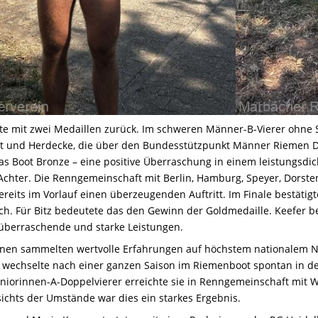
rte mit zwei Medaillen zurück. Im schweren Männer-B-Vierer ohne
tt und Herdecke, die über den Bundesstützpunkt Männer Riemen D
 Boot Bronze – eine positive Überraschung in einem leistungsdicht
hter. Die Renngemeinschaft mit Berlin, Hamburg, Speyer, Dorste
bereits im Vorlauf einen überzeugenden Auftritt. Im Finale bestäti
ich. Für Bitz bedeutete das den Gewinn der Goldmedaille. Keefer b
 überraschende und starke Leistungen.
nen sammelten wertvolle Erfahrungen auf höchstem nationalem Nive
d wechselte nach einer ganzen Saison im Riemenboot spontan in den
Juniorinnen-A-Doppelvierer erreichte sie in Renngemeinschaft mit
sichts der Umstände war dies ein starkes Ergebnis.