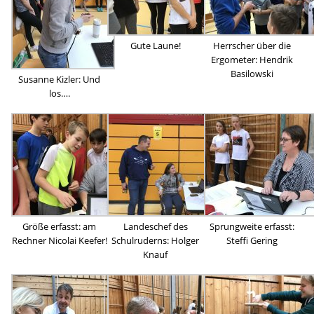
Gute Laune!
Herrscher über die
Ergometer: Hendrik
Basilowski
Susanne Kizler: Und
los….
Größe erfasst: am
Landeschef des
Sprungweite erfasst:
Rechner Nicolai Keefer!
Schulruderns: Holger
Steffi Gering
Knauf