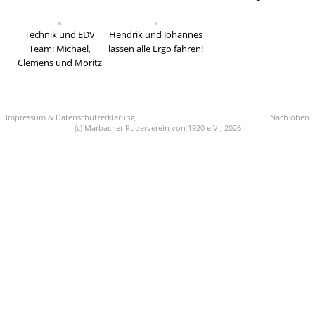
Technik und EDV
Hendrik und Johannes
Team: Michael,
lassen alle Ergo fahren!
Clemens und Moritz
Impressum & Datenschutzerklärung
Nach oben
(c) Marbacher Ruderverein von 1920 e.V., 2026